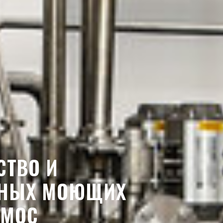
СТВО И
ННЫХ МОЮЩИХ
ЕМОС