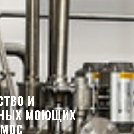
СТВО И
ННЫХ МОЮЩИХ
ЕМОС